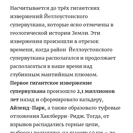
Насчитывается до трёх гигантских
извержений Йеллоустонского
супервулкана, которые ясно отмечены в
геологической истории Земли. Эти
извержения произошли в отрезок
времени, когда район Йеллоустонского
супервулкана располагался и продолжает
располагаться в наше время над
глубинным мантийным плюмом.
Первое гигантское извержениe
супервулкана
произошло
2,1 миллионов
лет
назад и сформировало кальдеру,
Айленд-Парк
, а также образовало туфовые
отложения Хаклберри-Ридж. Тогда, от
взрывов распадались горные цепи,
выбросы поднялись на высоту 50 км – до