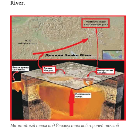
River
.
Мантийный плюм под Йеллоустонcкой горячей точкой