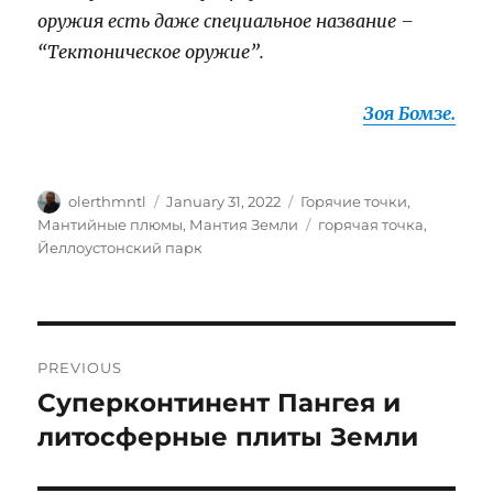
оружия есть даже специальное название –
“Тектоническое оружие”.
Зоя Бомзе.
Author
Posted
Categories
olerthmntl
January 31, 2022
Горячие точки
,
on
Tags
Мантийные плюмы
,
Мантия Земли
горячая точка
,
Йеллоустонский парк
Post
PREVIOUS
navigation
Суперконтинент Пангея и
Previous
post:
литосферные плиты Земли