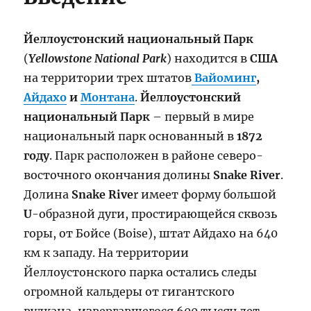
Йеллоустонский национальный Парк
(
Yellowstone National Park
) находится в
США
на территории трех штатов
Вайоминг
,
Айдахо
и
Монтана
.
Йеллоустонский
национальный Парк
– первый в мире
национальный парк основанный в
1872
году
. Парк расположен в районе северо-
восточного окончания долины
Snake River
.
Долина
Snake Rive
r имеет форму большой
U
-образной дуги, простирающейся сквозь
горы, от Бойсе (Boise), штат Айдахо на 640
км к западу. На территории
Йеллоустонского парка остались следы
огромной кальдеры от гигантского