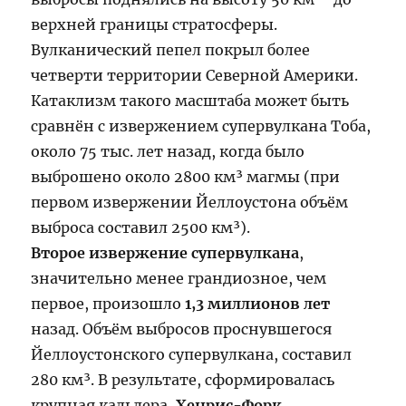
верхней границы стратосферы.
Вулканический пепел покрыл более
четверти территории Северной Америки.
Катаклизм такого масштаба может быть
сравнён с извержением супервулкана Тоба,
около 75 тыс. лет назад, когда было
выброшено около 2800 км³ магмы (при
первом извержении Йеллоустона объём
выброса составил 2500 км³).
Второе извержение супервулкана
,
значительно менее грандиозное, чем
первое, произошло
1,3 миллионов лет
назад. Объём выбросов проснувшегося
Йеллоустонского супервулкана, составил
280 км³. В результате, сформировалась
крупная кальдера,
Хенрис-Форк
.