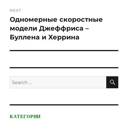
NEXT
Одномерные скоростные
Next
post:
модели Джеффриса –
Буллена и Херрина
SE
Search
for:
КАТЕГОРИИ