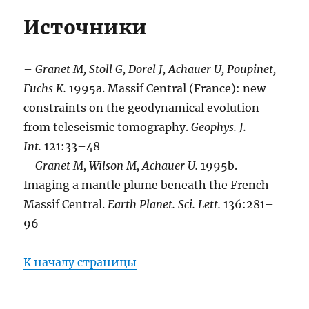
Источники
–
Granet M, Stoll G, Dorel J, Achauer U, Poupinet,
Fuchs K.
1995a. Massif Central (France): new
constraints on the geodynamical evolution
from teleseismic tomography.
Geophys. J.
Int.
121:33–48
–
Granet M, Wilson M, Achauer U.
1995b.
Imaging a mantle plume beneath the French
Massif Central.
Earth Planet. Sci. Lett.
136:281–
96
К началу страницы