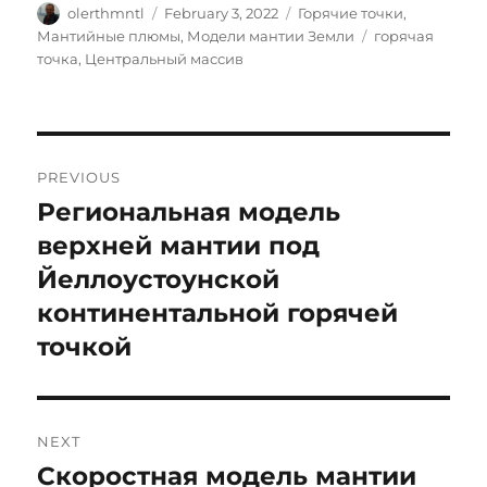
Author
Posted
Categories
olerthmntl
February 3, 2022
Горячие точки
,
on
Tags
Мантийные плюмы
,
Модели мантии Земли
горячая
точка
,
Центральный массив
Post
PREVIOUS
navigation
Региональная модель
Previous
post:
верхней мантии под
Йеллоустоунской
континентальной горячей
точкой
NEXT
Скоростная модель мантии
Next